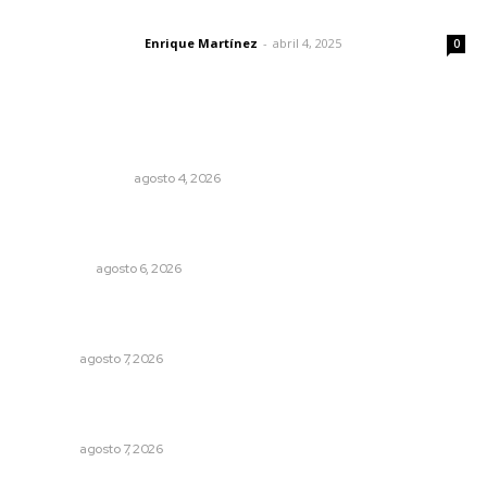
El peatón y la ciudad
Enrique Martínez
-
abril 4, 2025
Letras del director
0
Lo más popular
Edición impresa 04 de agosto de 2026
EDICIÓN IMPRESA
agosto 4, 2026
Mecánico estrella vehículo que acababa de reparar en la
Tepic-Mazatlán
POLICIACA
agosto 6, 2026
Vinculan a sector artesanal con la actividad turística
estatal
NAYARIT
agosto 7, 2026
Convoca Universidad Autónoma de Nayarit a certamen
nacional de arte
NAYARIT
agosto 7, 2026