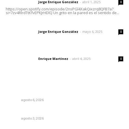
Jorge Enrique González
-
abril 1, 2025
Letras del director
0
https://open.spotify.com/episode/2nsPGl4XakQixzrq8QFB7a?
si=7zv4RlrdTtKfvEPKJrHDlQ Un grito en la pared es el sentido de...
Las vacas de Huajimic
Jorge Enrique González
-
mayo 6, 2025
Letras del director
0
El peatón y la ciudad
Enrique Martínez
-
abril 4, 2025
Letras del director
0
Lo más popular
Muere Raúl Lucachín, el brujo de Jomulco que le dijo no
al diablo
NAYARIT
agosto 6, 2026
Fortalecen infraestructura de salud
NAYARIT
agosto 3, 2026