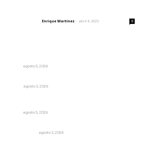
El peatón y la ciudad
Enrique Martínez
-
abril 4, 2025
Letras del director
0
Lo más popular
Garantizan acceso a seguridad social para productores
del campo
NAYARIT
agosto 5, 2026
Galope
OPINIÓN
agosto 3, 2026
Reafirma DIF Nayarit atención directa a comunidades
vulnerables
NAYARIT
agosto 5, 2026
Edición impresa 03 de agosto de 2026
EDICIÓN IMPRESA
agosto 3, 2026