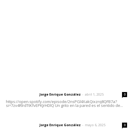
Contáctanos
meridianoredacción@gmail.com
Tels. 3112143809 | 3112103211
Oficinas Generales: Av. Independencia #355, Tepic,
Nayarit
Letras del Director
Letras del director | Un grito en la pared
Jorge Enrique González
-
abril 1, 2025
Letras del director
0
https://open.spotify.com/episode/2nsPGl4XakQixzrq8QFB7a?
si=7zv4RlrdTtKfvEPKJrHDlQ Un grito en la pared es el sentido de...
Las vacas de Huajimic
Jorge Enrique González
-
mayo 6, 2025
Letras del director
0