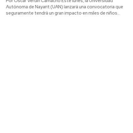
Por Óscar Verdín Camacho Este lunes, la Universidad
Autónoma de Nayarit (UAN) lanzará una convocatoria que
seguramente tendrá un gran impacto en miles de niños...