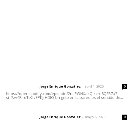
meridianoredacción@gmail.com
Tels. 3112143809 | 3112103211
Oficinas Generales: Av. Independencia #355, Tepic,
Nayarit
Letras del Director
Letras del director | Un grito en la pared
Jorge Enrique González
-
abril 1, 2025
Letras del director
0
https://open.spotify.com/episode/2nsPGl4XakQixzrq8QFB7a?
si=7zv4RlrdTtKfvEPKJrHDlQ Un grito en la pared es el sentido de...
Las vacas de Huajimic
Jorge Enrique González
-
mayo 6, 2025
Letras del director
0