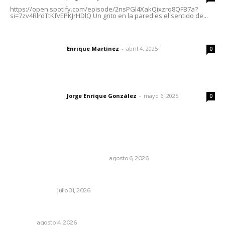
https://open.spotify.com/episode/2nsPGl4XakQixzrq8QFB7a?
si=7zv4RlrdTtKfvEPKJrHDlQ Un grito en la pared es el sentido de...
El peatón y la ciudad
Enrique Martínez
-
abril 4, 2025
Letras del director
0
Las vacas de Huajimic
Jorge Enrique González
-
mayo 6, 2025
Letras del director
0
Lo más popular
Cuando el río suena, ¿quién escucha?
EL ATAQUE DE LOS QUE OBSERVAN
agosto 6, 2026
Cerrar todos los anexos
LA SERPENTINA
julio 31, 2026
Nayarit, en alerta por los accidentes viales
NAYARIT
agosto 4, 2026