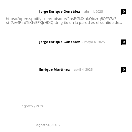
Letras del director | Un grito en la pared
Jorge Enrique González
-
abril 1, 2025
Letras del director
0
https://open.spotify.com/episode/2nsPGl4XakQixzrq8QFB7a?
si=7zv4RlrdTtKfvEPKJrHDlQ Un grito en la pared es el sentido de...
Las vacas de Huajimic
Jorge Enrique González
-
mayo 6, 2025
Letras del director
0
El peatón y la ciudad
Enrique Martínez
-
abril 4, 2025
Letras del director
0
Lo más popular
Rehabilitan infraestructura de preparatorias de la UAN
NAYARIT
agosto 7, 2026
Edición impresa 06 de agosto de 2026
EDICIÓN IMPRESA
agosto 6, 2026