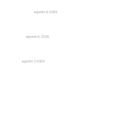
En el país de las corrupciones
LA SERPENTINA
agosto 6, 2026
Cobertura de viaje: todo lo que necesitas saber antes
de partir
NACIONAL
agosto 6, 2026
Inauguran espacio de lectura y bebeteca en centro
femenil
NAYARIT
agosto 7, 2026
Archivo mensual
agosto 2026
julio 2026
junio 2026
mayo 2026