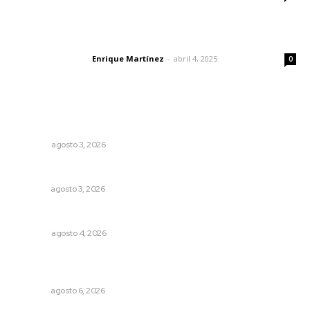
El peatón y la ciudad
Enrique Martínez
-
abril 4, 2025
Letras del director
0
Lo más popular
Las razones y los días por definir
OPINIÓN
agosto 3, 2026
Fortalecen infraestructura de salud
NAYARIT
agosto 3, 2026
El crimen organizado nos daña
OPINIÓN
agosto 4, 2026
Rehabilitan edificio de Rectoría con recursos del
impuesto especial
NAYARIT
agosto 6, 2026