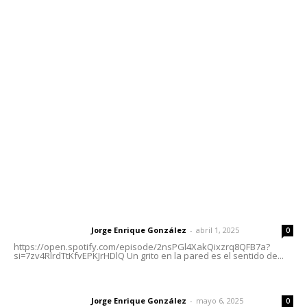
Contáctanos
meridianoredacción@gmail.com
Tels. 3112143809 | 3112103211
Oficinas Generales: Av. Independencia #355, Tepic,
Nayarit
Letras del Director
Letras del director | Un grito en la pared
Jorge Enrique González
-
abril 1, 2025
Letras del director
0
https://open.spotify.com/episode/2nsPGl4XakQixzrq8QFB7a?
si=7zv4RlrdTtKfvEPKJrHDlQ Un grito en la pared es el sentido de...
Las vacas de Huajimic
Jorge Enrique González
-
mayo 6, 2025
Letras del director
0