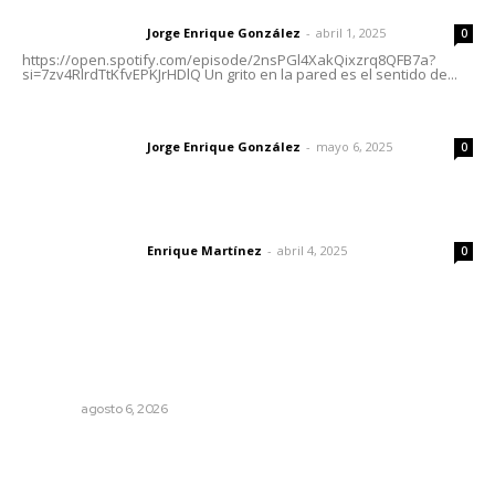
Letras del director | Un grito en la pared
Jorge Enrique González
-
abril 1, 2025
Letras del director
0
https://open.spotify.com/episode/2nsPGl4XakQixzrq8QFB7a?
si=7zv4RlrdTtKfvEPKJrHDlQ Un grito en la pared es el sentido de...
Las vacas de Huajimic
Jorge Enrique González
-
mayo 6, 2025
Letras del director
0
El peatón y la ciudad
Enrique Martínez
-
abril 4, 2025
Letras del director
0
Lo más popular
Culpa Jalisco a Nayarit por falla del transporte
integrado
NAYARIT
agosto 6, 2026
Instalan módulo de atención contra adicciones en plaza
principal