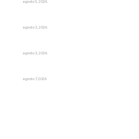
NAYARIT
agosto 5, 2026
Tras operativo, el CEDE busca protección de justicia
federal
NAYARIT
agosto 3, 2026
Prevención del feminicidio: la urgencia de la denuncia
temprana
NAYARIT
agosto 3, 2026
Capacitan a funcionarios de Tepic en sensibilización
sobre autismo
NAYARIT
agosto 7, 2026
Archivo mensual
agosto 2026
julio 2026