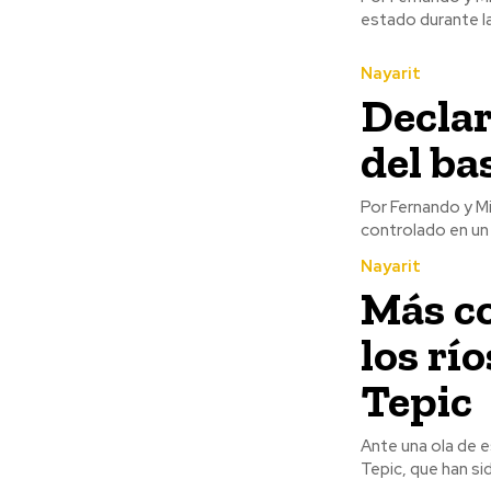
estado durante la
Nayarit
Declar
del ba
Por Fernando y Misael Ulloa “El incendio del basurero mu
controlado en un 
Nayarit
Más co
los rí
Tepic
Ante una ola de e
Tepic, que han si