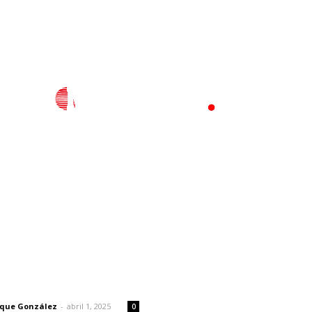
l
Policiaca
Opinión
Deportes
Edición Impresa
S
rector
Lo más popular
Fortalecen coordinación pa
 | Un grito en la pared
consolidar el Sistema Unive
de Salud
rique González
-
abril 1, 2025
0