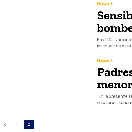
Nayarit
Sensib
bombe
En el Día Naciona
integrantes está c
Nayarit
Padres
menore
“En la presente 
o tutores, tenemo
1
2