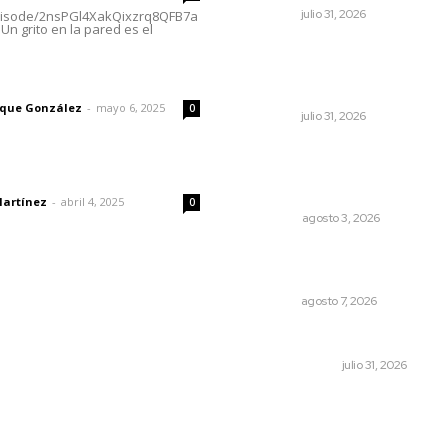
NAYARIT
julio 31, 2026
episode/2nsPGl4XakQixzrq8QFB7a
Un grito en la pared es el
Brinda el DIF asistencia
alimentaria en las Olimpiad
imic
de Oro 2026
rique González
-
mayo 6, 2025
0
NAYARIT
julio 31, 2026
El ser humano ―vivo y
difunto― es como un soplo
dad
como una sombra que pasa
Martínez
-
abril 4, 2025
0
OPINIÓN
agosto 3, 2026
Capacitan para respaldar la
lactancia materna
NAYARIT
agosto 7, 2026
Cerrar todos los anexos
LA SERPENTINA
julio 31, 2026
© 2024 Meridiano.mx - Todos los derechos reservados