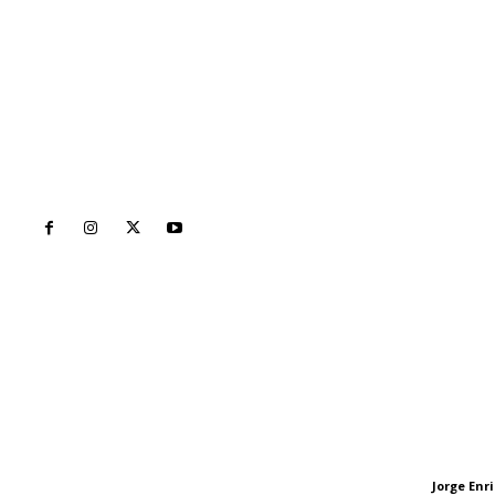
Inicio
Nayarit
Naciona
Contáctanos
Letras del Di
meridianoredacción@gmail.com
Letras del director
Jorge En
Letras del director
Tels. 3112143809 | 3112103211