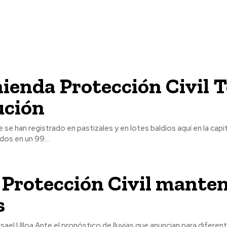
enda Protección Civil T
ución
 se han registrado en pastizales y en lotes baldíos aquí en la capi
os en un 99...
Protección Civil mante
s
e anuncian para diferentes zonas del