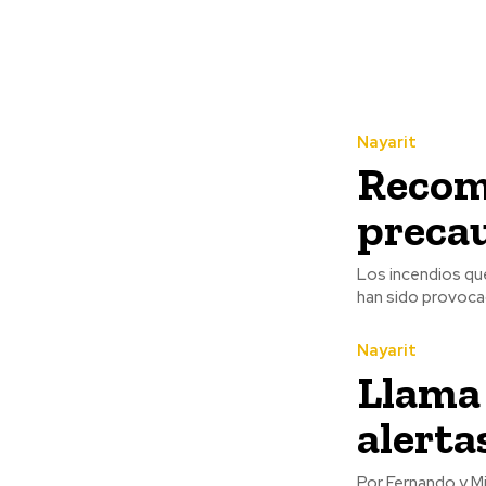
Nayarit
Recomi
preca
Los incendios que
han sido provocad
Nayarit
Llama 
alerta
Por Fernando y Misael Ulloa Ante el pronóstico de lluvias qu