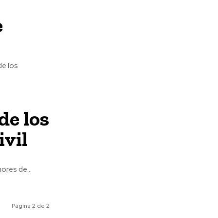
e
de los
de los
ivil
ores de...
Página 2 de 2