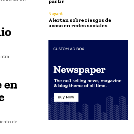
partir
Nayarit
Alertan sobre riesgos de
acoso en redes sociales
dio
e en
e
miento de