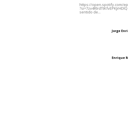
https://open.spotify.com/
?si=7zv4RlrdTtKfvEPKJrHDlQ 
sentido de...
Oficinas Generales: Av.
Independencia #355, Tepic,
Las vacas de Huaj
Nayarit
Jorge En
Letras del director
El peatón y la ciu
Enrique 
Letras del director