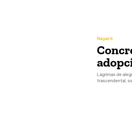
Nayarit
Concre
adopc
Lágrimas de alegr
trascendental, s