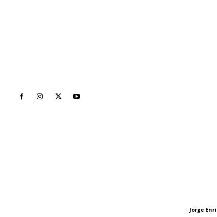
Inicio
Nayarit
Naciona
Contáctanos
Letras del Di
meridianoredacción@gmail.com
Letras del director
Jorge En
Letras del director
Tels. 3112143809 | 3112103211