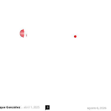
l
Policiaca
Opinión
Deportes
Edición Impresa
S
rector
Lo más popular
Edición impresa 06 de ago
 | Un grito en la pared
de 2026
rique González
-
abril 1, 2025
0
EDICIÓN IMPRESA
agosto 6, 2026