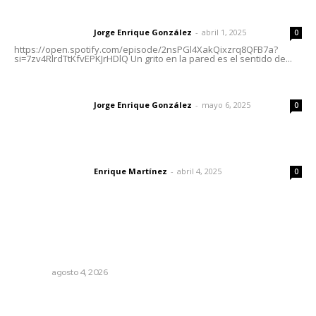
Letras del director | Un grito en la pared
Jorge Enrique González
-
abril 1, 2025
Letras del director
0
https://open.spotify.com/episode/2nsPGl4XakQixzrq8QFB7a?
si=7zv4RlrdTtKfvEPKJrHDlQ Un grito en la pared es el sentido de...
Las vacas de Huajimic
Jorge Enrique González
-
mayo 6, 2025
Letras del director
0
El peatón y la ciudad
Enrique Martínez
-
abril 4, 2025
Letras del director
0
Lo más popular
Intensifican sustitución de rejillas y desazolve por
temporal
NAYARIT
agosto 4, 2026
Fortalecen vínculos entre sector educativo y gobierno
de Nayarit