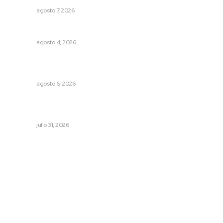
NAYARIT
agosto 7, 2026
Nayarit, en alerta por los accidentes viales
NAYARIT
agosto 4, 2026
Alistarán alerta sísmica en teléfonos celulares durante
simulacro nacional
NAYARIT
agosto 6, 2026
Brinda el DIF asistencia alimentaria en las Olimpiadas de
Oro 2026
NAYARIT
julio 31, 2026
Archivo mensual
agosto 2026
julio 2026
junio 2026