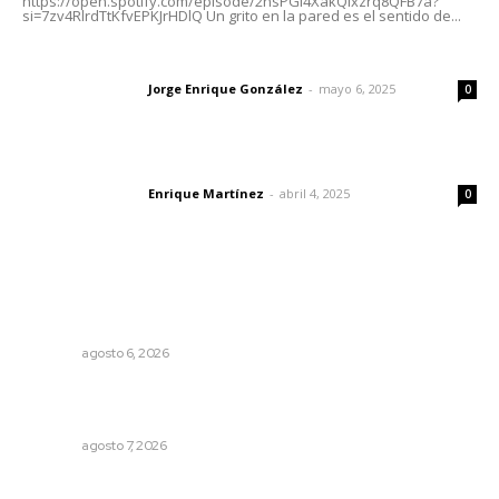
https://open.spotify.com/episode/2nsPGl4XakQixzrq8QFB7a?
si=7zv4RlrdTtKfvEPKJrHDlQ Un grito en la pared es el sentido de...
Las vacas de Huajimic
Jorge Enrique González
-
mayo 6, 2025
Letras del director
0
El peatón y la ciudad
Enrique Martínez
-
abril 4, 2025
Letras del director
0
Lo más popular
Lanzan recomendaciones para reforzar la seguridad en
comercios de Nayarit
NAYARIT
agosto 6, 2026
Fortalecen vínculos entre sector educativo y gobierno
de Nayarit
NAYARIT
agosto 7, 2026
Probables resultados en gubernaturas