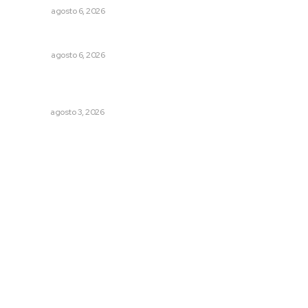
OPINIÓN
agosto 6, 2026
Agosto, la hora de definirse
OPINIÓN
agosto 6, 2026
Fortalecen atención social con nuevas sedes para la
niñez nayarita
NAYARIT
agosto 3, 2026
Archivo mensual
agosto 2026
julio 2026
junio 2026
mayo 2026
abril 2026
marzo 2026