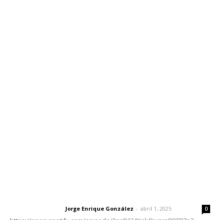
Inicio
Nayarit
Nacional
Policiaca
Opinión
Deportes
Edición Impresa
Sociales
Meridiano Vallarta
Contáctanos
meridianoredacción@gmail.com
Tels. 3112143809 | 3112103211
Oficinas Generales: Av. Independencia #355, Tepic,
Nayarit
Letras del Director
Letras del director | Un grito en la pared
Jorge Enrique González
-
abril 1, 2025
Letras del director
0