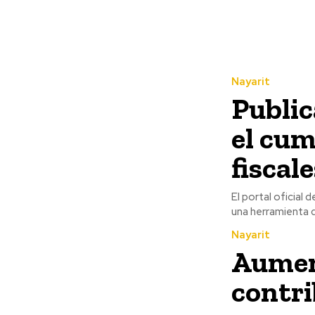
Nayarit
Public
el cum
fiscal
El portal oficial
una herramienta d
Nayarit
Aument
contr