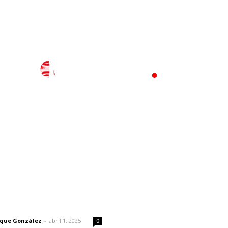
l
Policiaca
Opinión
Deportes
Edición Impresa
S
rector
Lo más popular
Recupera la CONDUSEF 17.
 | Un grito en la pared
millones de pesos a favor 
usuarios financieros
rique González
-
abril 1, 2025
0