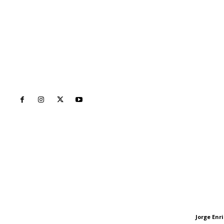
Inicio
Nayarit
Naciona
Contáctanos
Letras del Di
meridianoredacción@gmail.com
Letras del director
Jorge En
Letras del director
Tels. 3112143809 | 3112103211