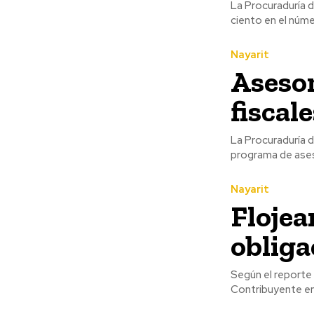
La Procuraduría 
ciento en el núme
Nayarit
Asesor
fiscal
La Procuraduría 
programa de aseso
Nayarit
Flojea
obliga
Según el reporte
Contribuyente en 