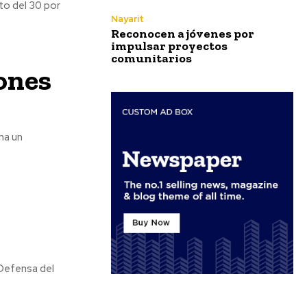
to del 30 por
Nayarit
Reconocen a jóvenes por
impulsar proyectos
comunitarios
ones
ha un
 Defensa del