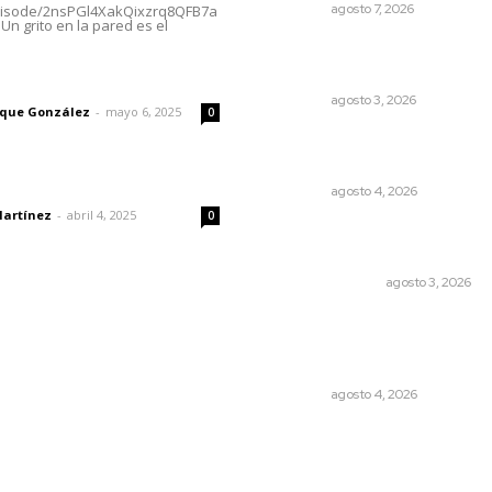
NAYARIT
agosto 7, 2026
episode/2nsPGl4XakQixzrq8QFB7a
Un grito en la pared es el
Fortalecen infraestructura
salud
imic
NAYARIT
agosto 3, 2026
rique González
-
mayo 6, 2025
0
Urgen a municipios a formal
comités de protección civil
dad
NAYARIT
agosto 4, 2026
Martínez
-
abril 4, 2025
0
Edición impresa 03 de ago
de 2026
EDICIÓN IMPRESA
agosto 3, 2026
Aclara Marakame tarifas y
programas de apoyo para
rehabilitación
NAYARIT
agosto 4, 2026
© 2024 Meridiano.mx - Todos los derechos reservados