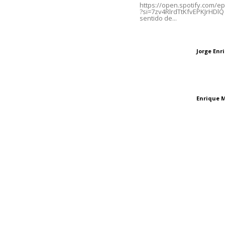
https://open.spotify.com/
?si=7zv4RlrdTtKfvEPKJrHDlQ 
sentido de...
Oficinas Generales: Av.
Independencia #355, Tepic,
Las vacas de Huaj
Nayarit
Jorge En
Letras del director
El peatón y la ciu
Enrique 
Letras del director