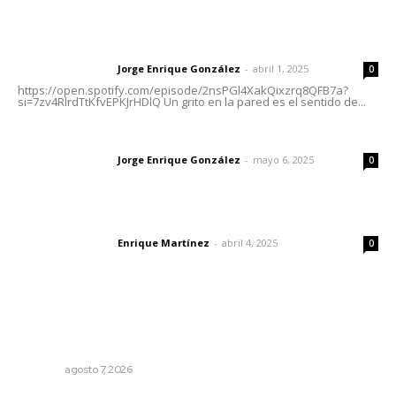
Letras del director | Un grito en la pared
Jorge Enrique González
-
abril 1, 2025
Letras del director
0
https://open.spotify.com/episode/2nsPGl4XakQixzrq8QFB7a?
si=7zv4RlrdTtKfvEPKJrHDlQ Un grito en la pared es el sentido de...
Las vacas de Huajimic
Jorge Enrique González
-
mayo 6, 2025
Letras del director
0
El peatón y la ciudad
Enrique Martínez
-
abril 4, 2025
Letras del director
0
Lo más popular
Impulsan vocaciones tecnológicas mediante ciencia de
datos y robótica
NAYARIT
agosto 7, 2026