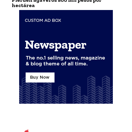
Pierden agaveros 800 mil pesos por
hectárea