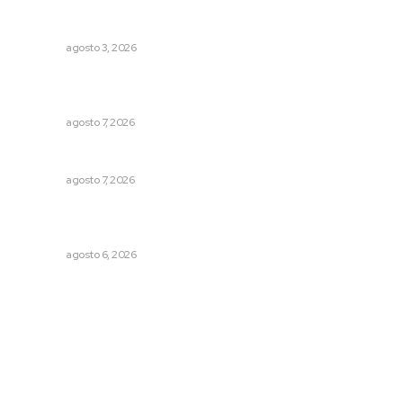
Promueven riqueza natural y rituales ancestrales en el
municipio de Ruiz
NAYARIT
agosto 3, 2026
Convoca Universidad Autónoma de Nayarit a certamen
nacional de arte
NAYARIT
agosto 7, 2026
Reciben escuelas equipamiento
NAYARIT
agosto 7, 2026
Promueven igualdad de derechos para personas con
discapacidad
NAYARIT
agosto 6, 2026
Archivo mensual
agosto 2026
julio 2026