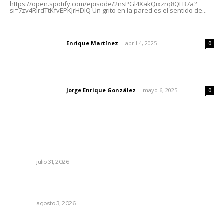
https://open.spotify.com/episode/2nsPGl4XakQixzrq8QFB7a?
si=7zv4RlrdTtKfvEPKJrHDlQ Un grito en la pared es el sentido de...
El peatón y la ciudad
Enrique Martínez
-
abril 4, 2025
Letras del director
0
Las vacas de Huajimic
Jorge Enrique González
-
mayo 6, 2025
Letras del director
0
Lo más popular
Fortalecen coordinación para consolidar el Sistema
Universal de Salud
NAYARIT
julio 31, 2026
Inicia construcción de Bachillerato Nacional Margarita
Maza en Nuevo Nayarit
NAYARIT
agosto 3, 2026
Aclara Marakame tarifas y programas de apoyo para