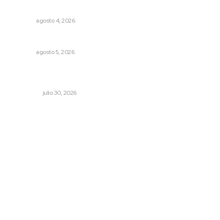
rehabilitación
NAYARIT
agosto 4, 2026
Alertan de ciberdelincuentes a través de QR falsos
NAYARIT
agosto 5, 2026
Aprehenden al presunto autor intelectual del ataque a
Carlos Manzo
NACIONAL
julio 30, 2026
Archivo mensual
agosto 2026
julio 2026
junio 2026
mayo 2026
abril 2026