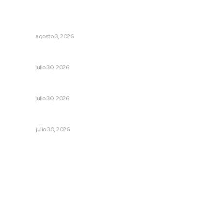
Tras operativo, el CEDE busca protección de justicia
federal
NAYARIT
agosto 3, 2026
La muerte que da vida
NAYARIT
julio 30, 2026
Alertan por tramos de alta peligrosidad
NAYARIT
julio 30, 2026
Cuando se intentó expulsar del PRI a Emilio González
OPINIÓN
julio 30, 2026
Archivo mensual
agosto 2026
julio 2026