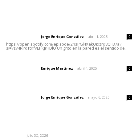
Letras del Director
Letras del director | Un grito en la pared
Jorge Enrique González
-
abril 1, 2025
Letras del director
0
https://open.spotify.com/episode/2nsPGl4XakQixzrq8QFB7a?
si=7zv4RlrdTtKfvEPKJrHDlQ Un grito en la pared es el sentido de...
El peatón y la ciudad
Enrique Martínez
-
abril 4, 2025
Letras del director
0
Las vacas de Huajimic
Jorge Enrique González
-
mayo 6, 2025
Letras del director
0
Lo más popular
Crece economía mexicana 2.1 por ciento
NACIONAL
julio 30, 2026