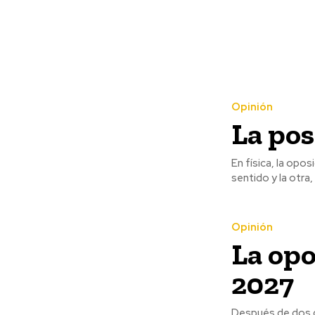
Opinión
La pos
En física, la opos
sentido y la otra, 
Opinión
La opo
2027
Después de dos de