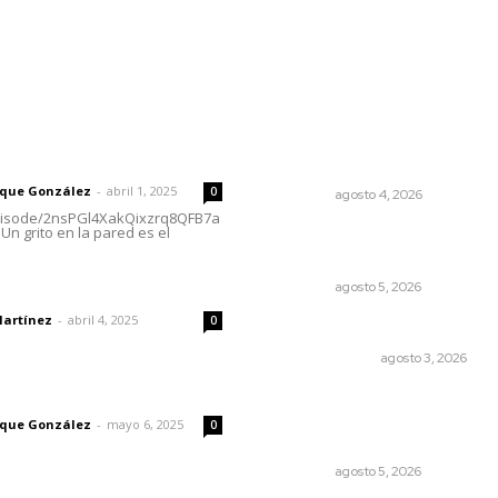
rector
Lo más popular
Llueve menos durante inici
 | Un grito en la pared
temporal
rique González
-
abril 1, 2025
0
NAYARIT
agosto 4, 2026
episode/2nsPGl4XakQixzrq8QFB7a
Un grito en la pared es el
Perdió todo por las drogas,
pero logró recuperar a su fa
dad
NAYARIT
agosto 5, 2026
Martínez
-
abril 4, 2025
0
Policías municipales adultas
LA SERPENTINA
agosto 3, 2026
imic
Lluvias y maleantes dañaro
planteles en distintos
rique González
-
mayo 6, 2025
0
municipios de Nayarit
NAYARIT
agosto 5, 2026