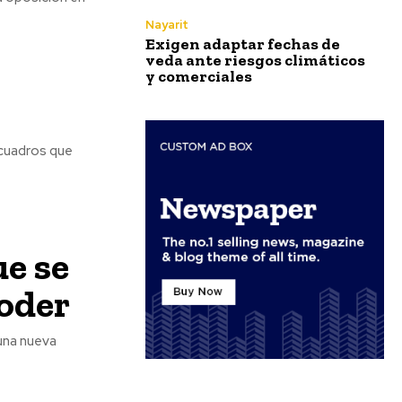
Nayarit
Exigen adaptar fechas de
veda ante riesgos climáticos
y comerciales
 cuadros que
.
e se
poder
 una nueva