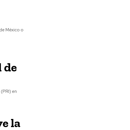
 de México o
l de
 (PRI) en
e la