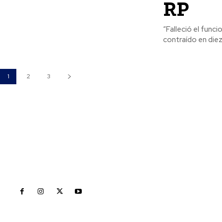
RP
“Falleció el func
contraído en diez
1
2
3
Inicio
Nayarit
Naciona