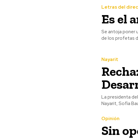
Letras del dire
Es el 
Se antoja poner u
de los profetas d
Nayarit
Rechaz
Desarr
La presidenta del
Nayarit, Sofía Ba
Opinión
Sin op