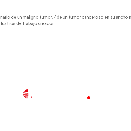
ionario de un maligno tumor, / de un tumor canceroso en su ancho n
 lustros de trabajo creador...
l
Policiaca
Opinión
Deportes
Edición Impresa
S