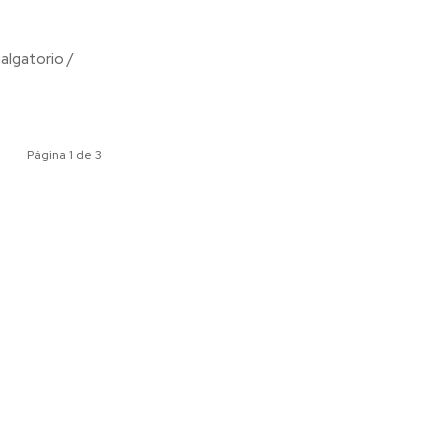
algatorio /
Página 1 de 3
ociales
Meridiano Vallarta