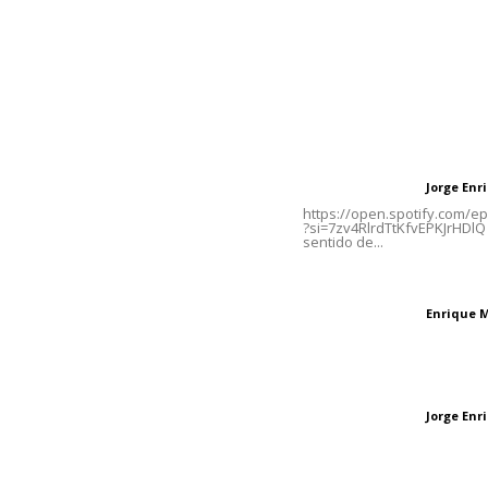
Contáctanos
Letras del Di
meridianoredacción@gmail.com
Letras del director
Jorge En
Letras del director
Tels. 3112143809 | 3112103211
https://open.spotify.com/
?si=7zv4RlrdTtKfvEPKJrHDlQ 
sentido de...
Oficinas Generales: Av.
Independencia #355, Tepic,
El peatón y la ciu
Nayarit
Enrique 
Letras del director
Las vacas de Huaj
Jorge En
Letras del director