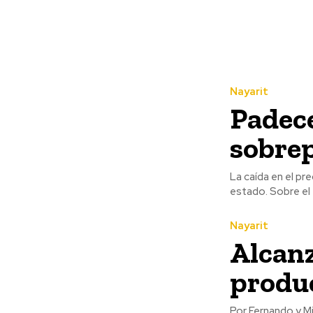
Nayarit
Padec
sobre
La caída en el pr
estado. So
Nayarit
Alcanz
produ
Por Fernando y Misael Ulloa “En estos momentos no hay qu