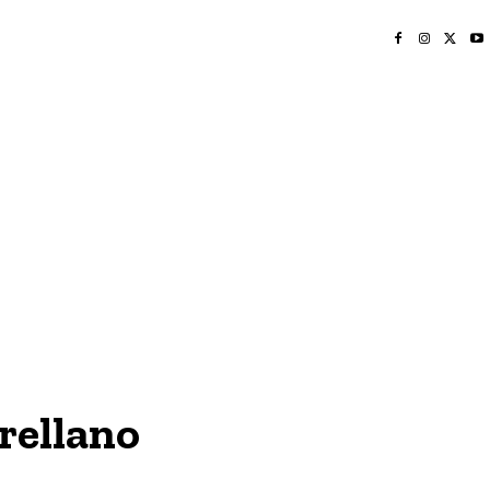
INICIO
NAYARIT
NACIONAL
POLICIACA
OPINIÓN
DEPORTES
EDICIÓN IMPRESA
SOCIALES
MERIDIANO VALLARTA
rellano