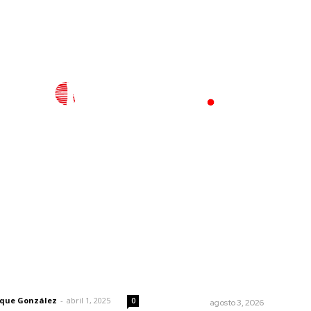
l
Policiaca
Opinión
Deportes
Edición Impresa
S
rector
Lo más popular
Las razones y los días por
 | Un grito en la pared
definir
rique González
-
abril 1, 2025
0
OPINIÓN
agosto 3, 2026