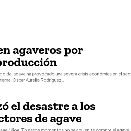
en agaveros por
producción
ecio del agave ha provocado una severa crisis económica en el sect
bre el tema, Oscar Aurelio Rodríguez...
ó el desastre a los
ctores de agave
ien te compre el agave, el kilo de