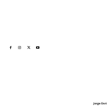
Inicio
Nayarit
Naciona
Contáctanos
Letras del Di
meridianoredacción@gmail.com
Letras del director
Jorge En
Letras del director
Tels. 3112143809 | 3112103211