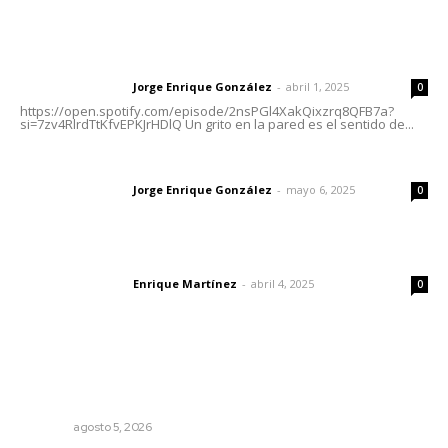
Letras del Director
Letras del director | Un grito en la pared
Jorge Enrique González
-
abril 1, 2025
Letras del director
0
https://open.spotify.com/episode/2nsPGl4XakQixzrq8QFB7a?
si=7zv4RlrdTtKfvEPKJrHDlQ Un grito en la pared es el sentido de...
Las vacas de Huajimic
Jorge Enrique González
-
mayo 6, 2025
Letras del director
0
El peatón y la ciudad
Enrique Martínez
-
abril 4, 2025
Letras del director
0
Lo más popular
Triunfa Victorina Morales con el lenguaje milenario de
sus hilos
NAYARIT
agosto 5, 2026