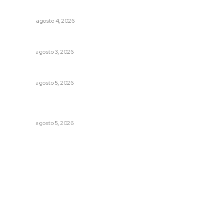
El crimen organizado nos daña
OPINIÓN
agosto 4, 2026
Entregan nuevo domo escolar en San Juan de Abajo
NAYARIT
agosto 3, 2026
Nacen venados cola blanca en Parque Tachií
NAYARIT
agosto 5, 2026
Establecen precio de garantía para ganado en
Compostela
NAYARIT
agosto 5, 2026
Archivo mensual
agosto 2026
julio 2026