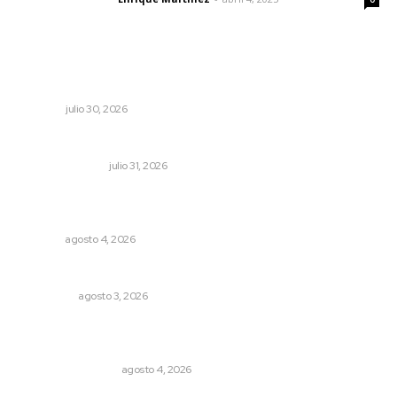
Lo más popular
Cuando se intentó expulsar del PRI a Emilio González
OPINIÓN
julio 30, 2026
Edición impresa 01 de agosto de 2026
EDICIÓN IMPRESA
julio 31, 2026
Fomentan salud integral mediante cultura de la
lactancia materna
NAYARIT
agosto 4, 2026
Eliminan delincuente en Bahía de Banderas
POLICIACA
agosto 3, 2026
Pensiones absorben un tercio de lo que gasta el
gobierno
MONITOR POLÍTICO
agosto 4, 2026