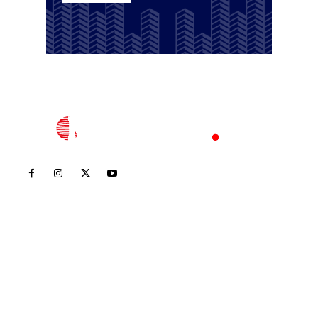
Inicio
Nayarit
Nacional
Policiaca
Opinión
Deportes
Edición Impresa
Sociales
Meridiano Vallarta
Contáctanos
meridianoredacción@gmail.com