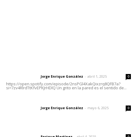
Tels. 3112143809 | 3112103211
Oficinas Generales: Av. Independencia #355, Tepic,
Nayarit
Letras del Director
Letras del director | Un grito en la pared
Jorge Enrique González
-
abril 1, 2025
Letras del director
0
https://open.spotify.com/episode/2nsPGl4XakQixzrq8QFB7a?
si=7zv4RlrdTtKfvEPKJrHDlQ Un grito en la pared es el sentido de...
Las vacas de Huajimic
Jorge Enrique González
-
mayo 6, 2025
Letras del director
0
El peatón y la ciudad
Enrique Martínez
-
abril 4, 2025
Letras del director
0