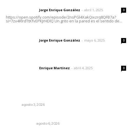
Letras del director | Un grito en la pared
Jorge Enrique González
-
abril 1, 2025
Letras del director
0
https://open.spotify.com/episode/2nsPGl4XakQixzrq8QFB7a?
si=7zv4RlrdTtKfvEPKJrHDlQ Un grito en la pared es el sentido de...
Las vacas de Huajimic
Jorge Enrique González
-
mayo 6, 2025
Letras del director
0
El peatón y la ciudad
Enrique Martínez
-
abril 4, 2025
Letras del director
0
Lo más popular
Fortalecen infraestructura de salud
NAYARIT
agosto 3, 2026
Edición impresa 06 de agosto de 2026
EDICIÓN IMPRESA
agosto 6, 2026