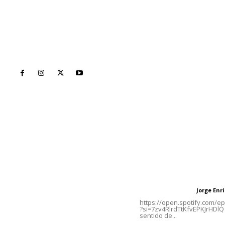
Inicio
Nayarit
Naciona
Contáctanos
Letras del Di
meridianoredacción@gmail.com
Letras del director
Jorge En
Letras del director
Tels. 3112143809 | 3112103211
https://open.spotify.com/
?si=7zv4RlrdTtKfvEPKJrHDlQ 
sentido de...
Oficinas Generales: Av.