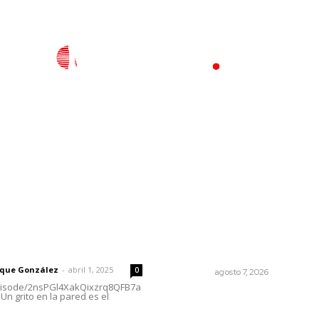
l
Policiaca
Opinión
Deportes
Edición Impresa
S
rector
Lo más popular
Preparan cooperativistas z
 | Un grito en la pared
camaronera
rique González
-
abril 1, 2025
0
NAYARIT
agosto 7, 2026
episode/2nsPGl4XakQixzrq8QFB7a
Un grito en la pared es el
Llueve menos durante inici
temporal