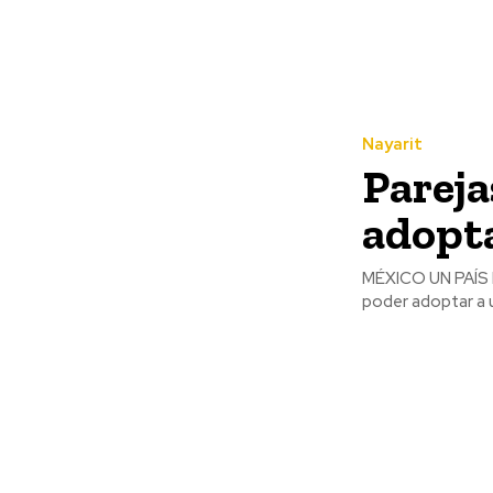
Nayarit
Pareja
adopta
MÉXICO UN PAÍS D
poder adoptar a un