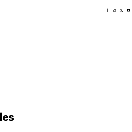
INICIO
NAYARIT
NACIONAL
POLICIACA
OPINIÓN
DEPORTES
EDICIÓN IMPRESA
SOCIALES
MERIDIANO VALLARTA
les