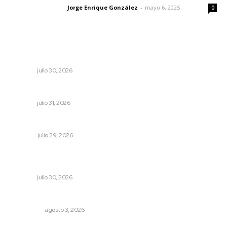
Jorge Enrique González
-
mayo 6, 2025
Letras del director
0
Lo más popular
Denuncia Teresa Nava aislamiento crítico en la sierra
NAYARIT
julio 30, 2026
Podrían cerrar anexos en la capital
NAYARIT
julio 31, 2026
Una declaración a tener en cuenta
OPINIÓN
julio 29, 2026
Galardonan a dos trabajadoras del sistema
penitenciario
NAYARIT
julio 30, 2026
Eliminan delincuente en Bahía de Banderas
POLICIACA
agosto 3, 2026