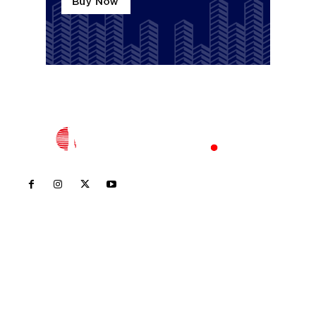
Inicio
Nayarit
Nacional
Policiaca
Opinión
Deportes
Edición Impresa
Sociales
Meridiano Vallarta
Contáctanos
meridianoredacción@gmail.com