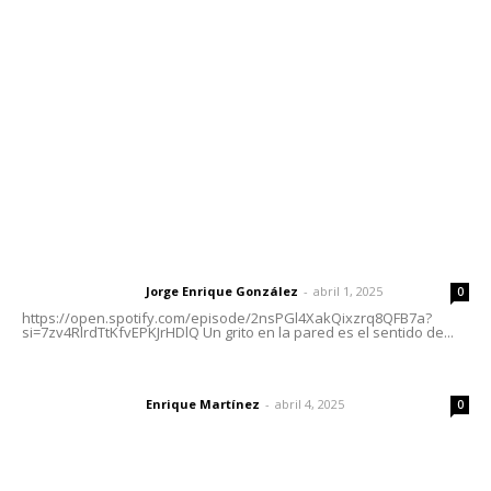
Tels. 3112143809 | 3112103211
Oficinas Generales: Av. Independencia #355, Tepic,
Nayarit
Letras del Director
Letras del director | Un grito en la pared
Jorge Enrique González
-
abril 1, 2025
Letras del director
0
https://open.spotify.com/episode/2nsPGl4XakQixzrq8QFB7a?
si=7zv4RlrdTtKfvEPKJrHDlQ Un grito en la pared es el sentido de...
El peatón y la ciudad
Enrique Martínez
-
abril 4, 2025
Letras del director
0
Las vacas de Huajimic