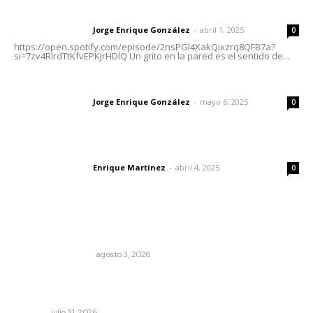
Letras del director | Un grito en la pared
Jorge Enrique González
-
abril 1, 2025
Letras del director
0
https://open.spotify.com/episode/2nsPGl4XakQixzrq8QFB7a?
si=7zv4RlrdTtKfvEPKJrHDlQ Un grito en la pared es el sentido de...
Las vacas de Huajimic
Jorge Enrique González
-
mayo 6, 2025
Letras del director
0
El peatón y la ciudad
Enrique Martínez
-
abril 4, 2025
Letras del director
0
Lo más popular
Varios estados necesitan mejorar su economía
MONITOR POLÍTICO
agosto 3, 2026
Mejoran transparencia municipal con taller de evolución
patrimonial en Acaponeta
NAYARIT
julio 31, 2026