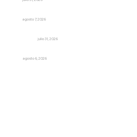
Culmina El Molino liquidación productores de caña
NAYARIT
agosto 7, 2026
Edición impresa 01 de agosto de 2026
EDICIÓN IMPRESA
julio 31, 2026
El ’68 y evolución de la democracia
OPINIÓN
agosto 6, 2026
Archivo mensual
agosto 2026
julio 2026
junio 2026
mayo 2026
abril 2026