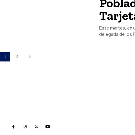
Poblad
Tarjet
Este martes, en u
delegada de los P
1
2