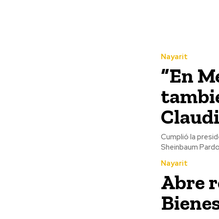
Nayarit
“En Mé
tambi
Claud
Cumplió la presid
Sheinbaum Pardo, 
Nayarit
Abre r
Bienes