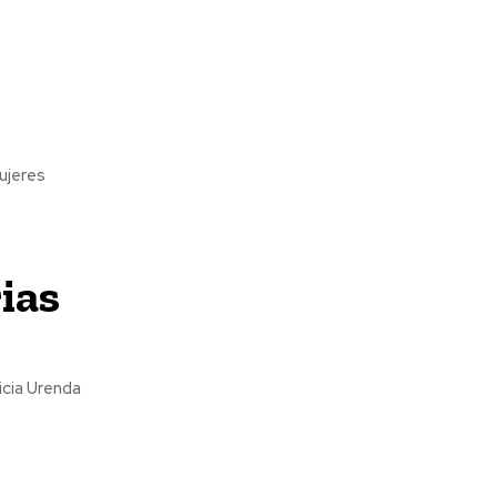
ujeres
ias
icia Urenda