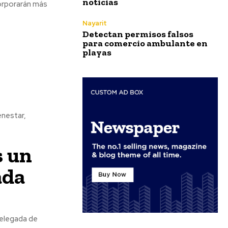
noticias
orporarán más
Nayarit
Detectan permisos falsos
para comercio ambulante en
playas
enestar,
s un
ada
Delegada de