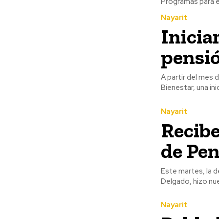
Programas para el
Nayarit
Inicia
pensió
A partir del mes
Bienestar, una ini
Nayarit
Recibe
de Pen
Este martes, la d
Delgado, hizo nu
Nayarit