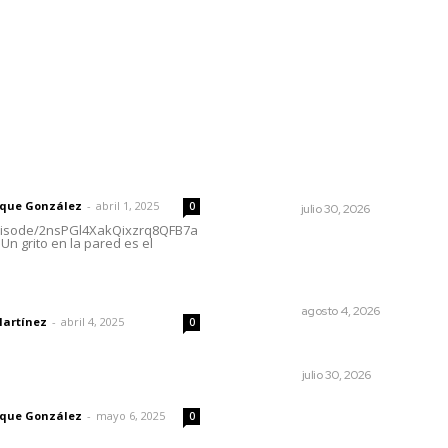
l
Policiaca
Opinión
Deportes
Edición Impresa
S
rector
Lo más popular
Mantiene Nuevo Nayarit al
 | Un grito en la pared
ocupación
rique González
-
abril 1, 2025
0
NAYARIT
julio 30, 2026
episode/2nsPGl4XakQixzrq8QFB7a
Un grito en la pared es el
Intensifican sustitución de
rejillas y desazolve por
temporal
dad
NAYARIT
agosto 4, 2026
Martínez
-
abril 4, 2025
0
Ivideliza levanta la mano
OPINIÓN
julio 30, 2026
imic
Recuperan milenario sello ri
rique González
-
mayo 6, 2025
0
de la cultura Aztatlán en