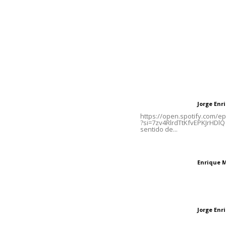
Inicio
Nayarit
Naciona
Contáctanos
Letras del Di
meridianoredacción@gmail.com
Letras del director
Jorge En
Letras del director
Tels. 3112143809 | 3112103211
https://open.spotify.com/
?si=7zv4RlrdTtKfvEPKJrHDlQ 
sentido de...
Oficinas Generales: Av.
Independencia #355, Tepic,
El peatón y la ciu
Nayarit
Enrique 
Letras del director
Las vacas de Huaj
Jorge En
Letras del director