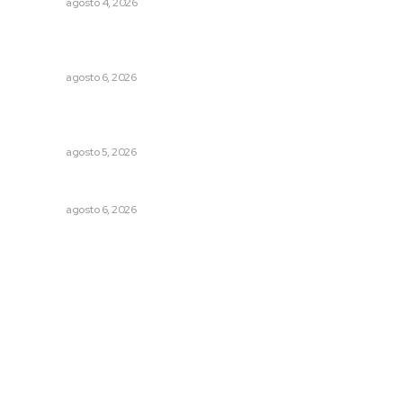
NAYARIT
agosto 4, 2026
Buscan asegurar precio competitivo para el arroz
nayarita
NAYARIT
agosto 6, 2026
Lluvias y maleantes dañaron planteles en distintos
municipios de Nayarit
NAYARIT
agosto 5, 2026
Niegan que hayan encontrado drogas en el anexo Zion
NAYARIT
agosto 6, 2026
Archivo mensual
agosto 2026
julio 2026
junio 2026