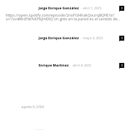
Letras del director | Un grito en la pared
Jorge Enrique González
-
abril 1, 2025
Letras del director
0
https://open.spotify.com/episode/2nsPGl4XakQixzrq8QFB7a?
si=7zv4RlrdTtKfvEPKJrHDlQ Un grito en la pared es el sentido de...
Las vacas de Huajimic
Jorge Enrique González
-
mayo 6, 2025
Letras del director
0
El peatón y la ciudad
Enrique Martínez
-
abril 4, 2025
Letras del director
0
Lo más popular
Reafirma DIF Nayarit atención directa a comunidades
vulnerables
NAYARIT
agosto 5, 2026
Aclara Marakame tarifas y programas de apoyo para
rehabilitación