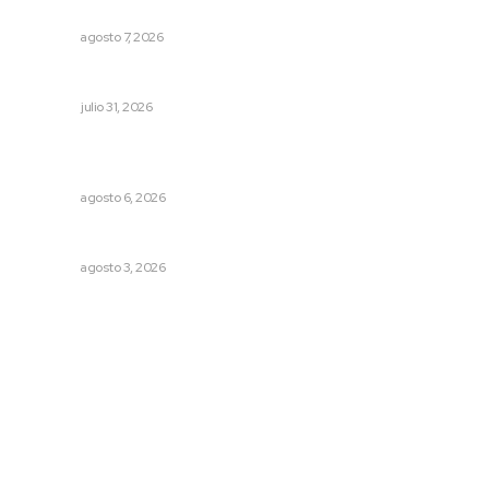
estatal
NAYARIT
agosto 7, 2026
Tópicos políticos para analizar
OPINIÓN
julio 31, 2026
Rehabilitan edificio de Rectoría con recursos del
impuesto especial
NAYARIT
agosto 6, 2026
Fortalecen infraestructura de salud
NAYARIT
agosto 3, 2026
Archivo mensual
agosto 2026
julio 2026
junio 2026