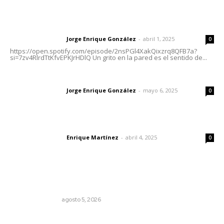
Letras del director | Un grito en la pared
Jorge Enrique González
-
abril 1, 2025
Letras del director
0
https://open.spotify.com/episode/2nsPGl4XakQixzrq8QFB7a?
si=7zv4RlrdTtKfvEPKJrHDlQ Un grito en la pared es el sentido de...
Las vacas de Huajimic
Jorge Enrique González
-
mayo 6, 2025
Letras del director
0
El peatón y la ciudad
Enrique Martínez
-
abril 4, 2025
Letras del director
0
Lo más popular
Edición impresa 05 de agosto de 2026
EDICIÓN IMPRESA
agosto 5, 2026
Vinculan a sector artesanal con la actividad turística