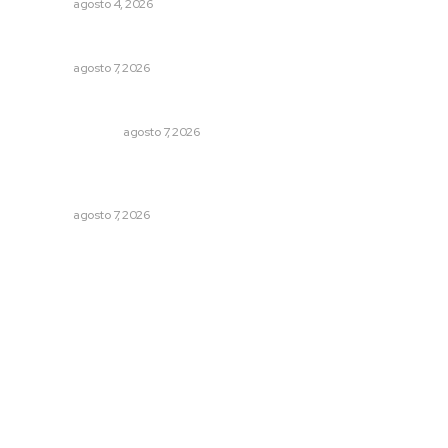
NAYARIT
agosto 4, 2026
Reciben escuelas equipamiento
NAYARIT
agosto 7, 2026
Edición impresa 08 de agosto de 2026
EDICIÓN IMPRESA
agosto 7, 2026
Presentará Escuela de Bellas Artes resultados de
cursos vacacionales
NAYARIT
agosto 7, 2026
Archivo mensual
agosto 2026
julio 2026
junio 2026
mayo 2026