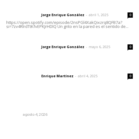
Letras del director | Un grito en la pared
Jorge Enrique González
-
abril 1, 2025
Letras del director
0
https://open.spotify.com/episode/2nsPGl4XakQixzrq8QFB7a?
si=7zv4RlrdTtKfvEPKJrHDlQ Un grito en la pared es el sentido de...
Las vacas de Huajimic
Jorge Enrique González
-
mayo 6, 2025
Letras del director
0
El peatón y la ciudad
Enrique Martínez
-
abril 4, 2025
Letras del director
0
Lo más popular
Llueve menos durante inicio de temporal
NAYARIT
agosto 4, 2026
Intensifican sustitución de rejillas y desazolve por
temporal