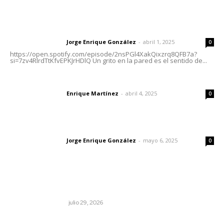
Letras del Director
Letras del director | Un grito en la pared
Jorge Enrique González
-
abril 1, 2025
Letras del director
0
https://open.spotify.com/episode/2nsPGl4XakQixzrq8QFB7a?
si=7zv4RlrdTtKfvEPKJrHDlQ Un grito en la pared es el sentido de...
El peatón y la ciudad
Enrique Martínez
-
abril 4, 2025
Letras del director
0
Las vacas de Huajimic
Jorge Enrique González
-
mayo 6, 2025
Letras del director
0
Lo más popular
Ojo por ojo, diente por diente
MONITOR POLÍTICO
julio 29, 2026
Los límites del soberano