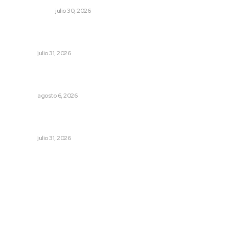
OTRAS VOCES
julio 30, 2026
Fomenta Universidad Tecnológica desarrollo integral en
curso de verano
NAYARIT
julio 31, 2026
Podrán artistas obtener título por experiencia
profesional sobresaliente
NAYARIT
agosto 6, 2026
Impulsan planeación estratégica para detonar turismo
en los municipios
NAYARIT
julio 31, 2026
Archivo mensual
agosto 2026
julio 2026