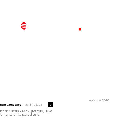
l
Policiaca
Opinión
Deportes
Edición Impresa
S
rector
Lo más popular
El cuchillo usado como cuch
 | Un grito en la pared
OTRAS VOCES
agosto 6, 2026
rique González
-
abril 1, 2025
0
Analizan impacto de adicci
episode/2nsPGl4XakQixzrq8QFB7a
Un grito en la pared es el
en la salud mental