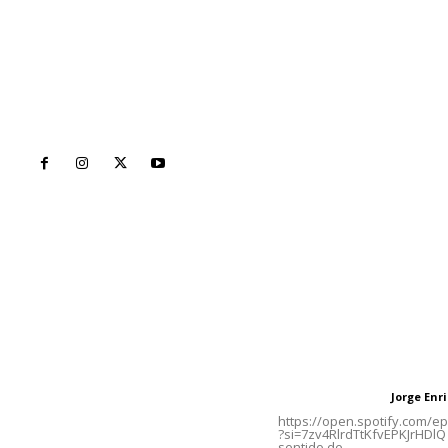
Inicio
Nayarit
Naciona
Contáctanos
Letras del Di
meridianoredacción@gmail.com
Letras del director
Jorge En
Letras del director
Tels. 3112143809 | 3112103211
https://open.spotify.com/
?si=7zv4RlrdTtKfvEPKJrHDlQ 
sentido de...