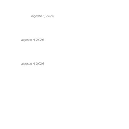
Autócrata, con distancia
OTRAS VOCES
agosto 3, 2026
Intensifican sustitución de rejillas y desazolve por
temporal
NAYARIT
agosto 4, 2026
Abren convocatoria de ingreso para la Escuela de Bellas
Artes
NAYARIT
agosto 4, 2026
Archivo mensual
agosto 2026
julio 2026
junio 2026
mayo 2026