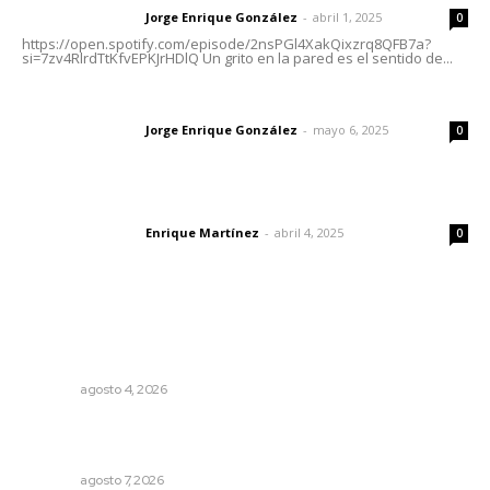
Jorge Enrique González
-
abril 1, 2025
Letras del director
0
https://open.spotify.com/episode/2nsPGl4XakQixzrq8QFB7a?
si=7zv4RlrdTtKfvEPKJrHDlQ Un grito en la pared es el sentido de...
Las vacas de Huajimic
Jorge Enrique González
-
mayo 6, 2025
Letras del director
0
El peatón y la ciudad
Enrique Martínez
-
abril 4, 2025
Letras del director
0
Lo más popular
Urgen a municipios a formalizar comités de protección
civil
NAYARIT
agosto 4, 2026
Fortalecen bienestar social con brigadas integrales en
Tecuala
NAYARIT
agosto 7, 2026