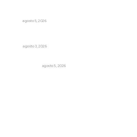
Liquidación en ingenio de Puga se ejecuta a 985 pesos
por tonelada
NAYARIT
agosto 5, 2026
El ser humano ―vivo y difunto― es como un soplo,
como una sombra que pasa
OPINIÓN
agosto 3, 2026
Ráfagas citadinas
MONITOR POLÍTICO
agosto 5, 2026
Archivo mensual
agosto 2026
julio 2026
junio 2026
mayo 2026