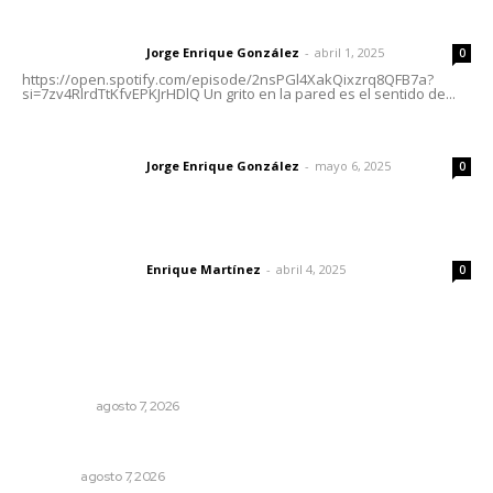
Letras del director | Un grito en la pared
Jorge Enrique González
-
abril 1, 2025
Letras del director
0
https://open.spotify.com/episode/2nsPGl4XakQixzrq8QFB7a?
si=7zv4RlrdTtKfvEPKJrHDlQ Un grito en la pared es el sentido de...
Las vacas de Huajimic
Jorge Enrique González
-
mayo 6, 2025
Letras del director
0
El peatón y la ciudad
Enrique Martínez
-
abril 4, 2025
Letras del director
0
Lo más popular
Detienen al exgobernador de Guerrero, Ángel Aguirre
NACIONAL
agosto 7, 2026
Culmina El Molino liquidación productores de caña
NAYARIT
agosto 7, 2026