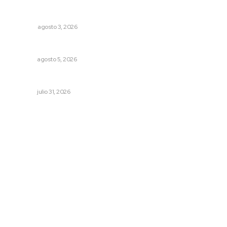
¿De qué sirven los foros sobre la NEM?: eufemismos y
mentiras
OPINIÓN
agosto 3, 2026
Alertan de ciberdelincuentes a través de QR falsos
NAYARIT
agosto 5, 2026
MORENA Nacional llama a aspirantes nayaritas
NAYARIT
julio 31, 2026
Archivo mensual
agosto 2026
julio 2026
junio 2026
mayo 2026
abril 2026