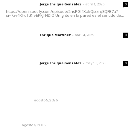
Jorge Enrique González
-
abril 1, 2025
Letras del director
0
https://open.spotify.com/episode/2nsPGl4XakQixzrq8QFB7a?
si=7zv4RlrdTtKfvEPKJrHDlQ Un grito en la pared es el sentido de...
El peatón y la ciudad
Enrique Martínez
-
abril 4, 2025
Letras del director
0
Las vacas de Huajimic
Jorge Enrique González
-
mayo 6, 2025
Letras del director
0
Lo más popular
La Inteligencia Artificial enfrenta a dos grupos humanos
LA SERPENTINA
agosto 5, 2026
Instalarán puntos de revisión contra pilotos
alcoholizados
NAYARIT
agosto 6, 2026