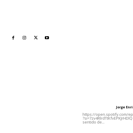
Inicio
Nayarit
Naciona
Contáctanos
Letras del Di
meridianoredacción@gmail.com
Letras del director
Jorge En
Letras del director
Tels. 3112143809 | 3112103211
https://open.spotify.com/
?si=7zv4RlrdTtKfvEPKJrHDlQ 
sentido de...
Oficinas Generales: Av.
Independencia #355, Tepic,