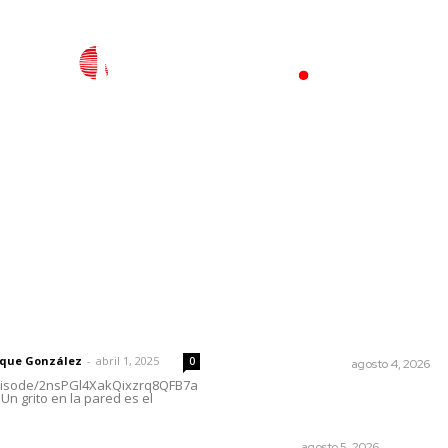
l
Policiaca
Opinión
Deportes
Edición Impresa
S
rector
Lo más popular
Edición impresa 04 de ago
 | Un grito en la pared
de 2026
rique González
-
abril 1, 2025
0
EDICIÓN IMPRESA
agosto 4, 2026
episode/2nsPGl4XakQixzrq8QFB7a
Un grito en la pared es el
Sancionarán cobro obligato
de propinas
NAYARIT
agosto 5, 2026