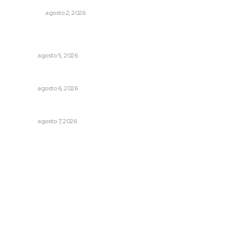
POLICIACA
agosto 2, 2026
Regresa guerrero de estilo Ixtlán del Río que estuvo
exhibido en el Met de Nueva York
NAYARIT
agosto 5, 2026
Alertan sobre riesgos de acoso en redes sociales
NAYARIT
agosto 6, 2026
Ofertan mil 500 plazas en Feria de Empleo Juvenil
NAYARIT
agosto 7, 2026
Archivo mensual
agosto 2026
julio 2026
junio 2026