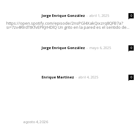
Letras del director | Un grito en la pared
Jorge Enrique González
-
abril 1, 2025
Letras del director
0
https://open.spotify.com/episode/2nsPGl4XakQixzrq8QFB7a?
si=7zv4RlrdTtKfvEPKJrHDlQ Un grito en la pared es el sentido de...
Las vacas de Huajimic
Jorge Enrique González
-
mayo 6, 2025
Letras del director
0
El peatón y la ciudad
Enrique Martínez
-
abril 4, 2025
Letras del director
0
Lo más popular
Buen gobierno, buen liderazgo y la amenaza de la
politiquería
OPINIÓN
agosto 4, 2026
Madrugada de terror en Tepic: borrachas provocan
aparatoso accidente y huye