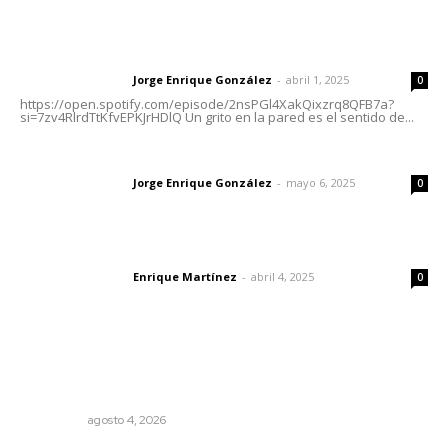
Letras del director | Un grito en la pared
Jorge Enrique González
-
abril 1, 2025
Letras del director
0
https://open.spotify.com/episode/2nsPGl4XakQixzrq8QFB7a?
si=7zv4RlrdTtKfvEPKJrHDlQ Un grito en la pared es el sentido de...
Las vacas de Huajimic
Jorge Enrique González
-
mayo 6, 2025
Letras del director
0
El peatón y la ciudad
Enrique Martínez
-
abril 4, 2025
Letras del director
0
Lo más popular
Leyendas del Futbol mexicano integran serie de billetes
conmemorativos presentados por Lotería Nacional
NACIONAL
agosto 4, 2026