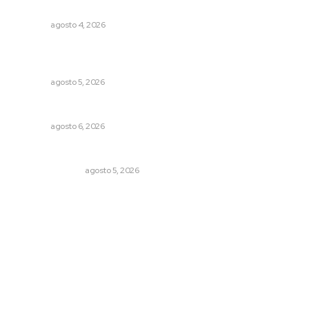
Analizan impacto de adicciones en la salud mental
NAYARIT
agosto 4, 2026
Sancionan conductas de asedio para proteger la
tranquilidad comunitaria
NAYARIT
agosto 5, 2026
Premian a niños con recorrido cultural en San Blas
NAYARIT
agosto 6, 2026
Edición impresa 05 de agosto de 2026
EDICIÓN IMPRESA
agosto 5, 2026
Archivo mensual
agosto 2026
julio 2026
junio 2026