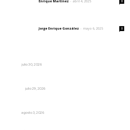
Enrique Martínez
-
abril 4, 2025
Letras del director
0
Las vacas de Huajimic
Jorge Enrique González
-
mayo 6, 2025
Letras del director
0
Lo más popular
Ivideliza levanta la mano
OPINIÓN
julio 30, 2026
La pantalla pequeña cambió la forma de consumir
entretenimiento online
NACIONAL
julio 29, 2026
Refuerzan blindaje estatal ante conflictos en regiones
vecinas
NAYARIT
agosto 3, 2026
MORENA Nacional llama a aspirantes nayaritas