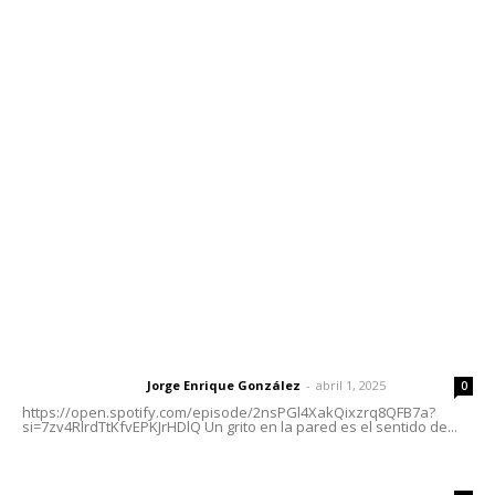
Contáctanos
meridianoredacción@gmail.com
Tels. 3112143809 | 3112103211
Oficinas Generales: Av. Independencia #355, Tepic,
Nayarit
Letras del Director
Letras del director | Un grito en la pared
Jorge Enrique González
-
abril 1, 2025
Letras del director
0
https://open.spotify.com/episode/2nsPGl4XakQixzrq8QFB7a?
si=7zv4RlrdTtKfvEPKJrHDlQ Un grito en la pared es el sentido de...
El peatón y la ciudad