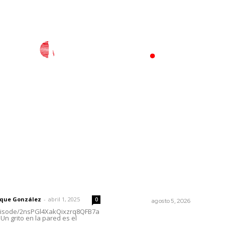
l
Policiaca
Opinión
Deportes
Edición Impresa
S
rector
Lo más popular
Destinarán más de 152 mill
 | Un grito en la pared
de pesos en becas Rita Ce
rique González
-
abril 1, 2025
0
NAYARIT
agosto 5, 2026
episode/2nsPGl4XakQixzrq8QFB7a
Un grito en la pared es el
Más orden en las precampa