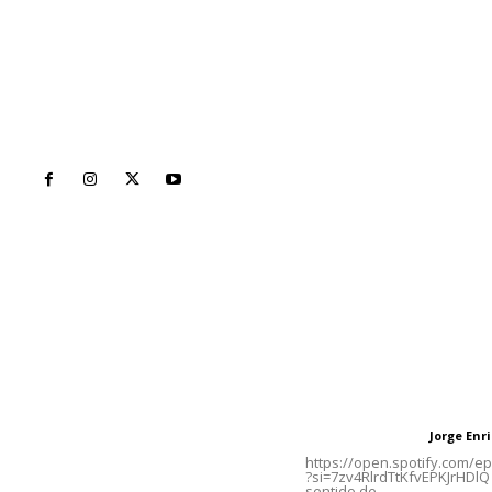
Inicio
Nayarit
Naciona
Contáctanos
Letras del Di
meridianoredacción@gmail.com
Letras del director
Jorge En
Letras del director
Tels. 3112143809 | 3112103211
https://open.spotify.com/
?si=7zv4RlrdTtKfvEPKJrHDlQ 
sentido de...