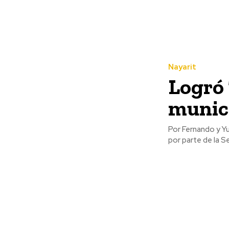
Nayarit
Logró 
munici
Por Fernando y Yuvenia Ulloa La presidenta municipal de Te
por parte de la Se