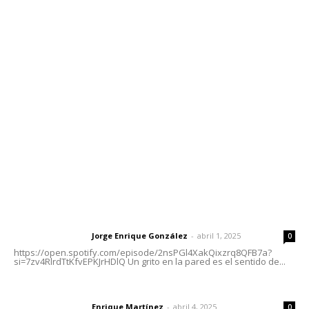
Contáctanos
meridianoredacción@gmail.com
Tels. 3112143809 | 3112103211
Oficinas Generales: Av. Independencia #355, Tepic,
Nayarit
Letras del Director
Letras del director | Un grito en la pared
Jorge Enrique González
-
abril 1, 2025
Letras del director
0
https://open.spotify.com/episode/2nsPGl4XakQixzrq8QFB7a?
si=7zv4RlrdTtKfvEPKJrHDlQ Un grito en la pared es el sentido de...
El peatón y la ciudad
Enrique Martínez
-
abril 4, 2025
Letras del director
0