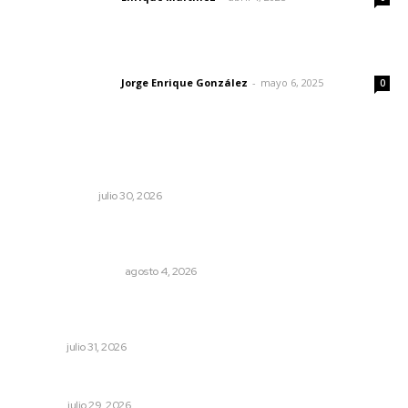
Las vacas de Huajimic
Jorge Enrique González
-
mayo 6, 2025
Letras del director
0
Lo más popular
Los límites del soberano
OTRAS VOCES
julio 30, 2026
Pensiones absorben un tercio de lo que gasta el
gobierno
MONITOR POLÍTICO
agosto 4, 2026
Impulsan competitividad turística mediante diálogo
directo en Santa María
NAYARIT
julio 31, 2026
Una declaración a tener en cuenta
OPINIÓN
julio 29, 2026