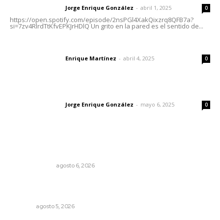
Jorge Enrique González
-
abril 1, 2025
Letras del director
0
https://open.spotify.com/episode/2nsPGl4XakQixzrq8QFB7a?
si=7zv4RlrdTtKfvEPKJrHDlQ Un grito en la pared es el sentido de...
El peatón y la ciudad
Enrique Martínez
-
abril 4, 2025
Letras del director
0
Las vacas de Huajimic
Jorge Enrique González
-
mayo 6, 2025
Letras del director
0
Lo más popular
En el país de las corrupciones
LA SERPENTINA
agosto 6, 2026
Recuperan milenario sello ritual de la cultura Aztatlán en
Nayarit
NAYARIT
agosto 5, 2026