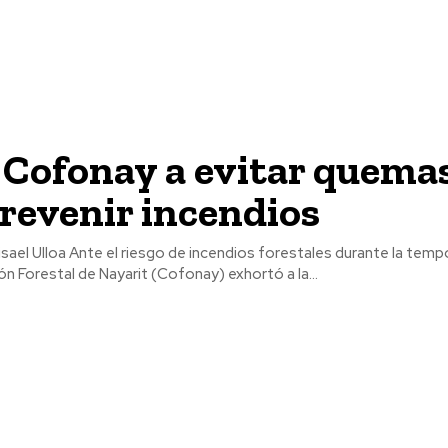
 Cofonay a evitar quema
revenir incendios
forestales durante la temporada de
ión Forestal de Nayarit (Cofonay) exhortó a la...