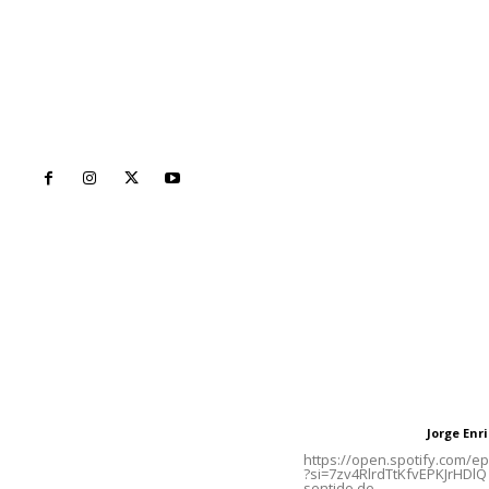
Inicio
Nayarit
Naciona
Contáctanos
Letras del Di
meridianoredacción@gmail.com
Letras del director
Jorge En
Letras del director
Tels. 3112143809 | 3112103211
https://open.spotify.com/
?si=7zv4RlrdTtKfvEPKJrHDlQ 
sentido de...