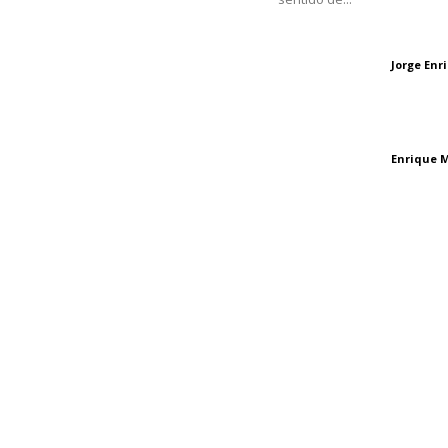
Oficinas Generales: Av.
Independencia #355, Tepic,
Las vacas de Huaj
Nayarit
Jorge En
Letras del director
El peatón y la ciu
Enrique 
Letras del director