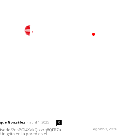
l
Policiaca
Opinión
Deportes
Edición Impresa
S
rector
Lo más popular
El ser humano ―vivo y
 | Un grito en la pared
difunto― es como un soplo
como una sombra que pasa
rique González
-
abril 1, 2025
0
OPINIÓN
agosto 3, 2026
episode/2nsPGl4XakQixzrq8QFB7a
Un grito en la pared es el