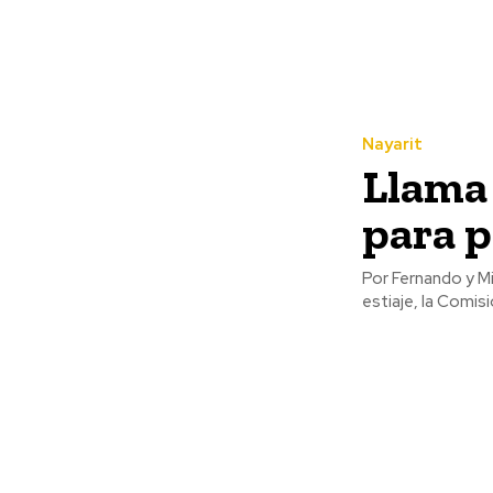
Nayarit
Llama
para p
Por Fernando y Misael Ulloa Ante el riesgo de incendios 
estiaje, la Comis