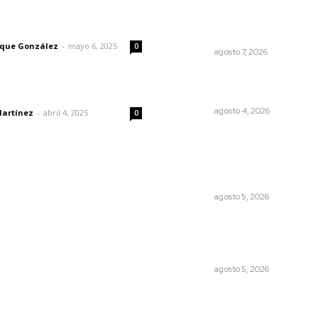
Desconfío de las policías
municipales: gobernador
imic
Navarro
rique González
-
mayo 6, 2025
0
NAYARIT
agosto 7, 2026
Abren convocatoria de ing
para la Escuela de Bellas Ar
dad
NAYARIT
agosto 4, 2026
Martínez
-
abril 4, 2025
0
Regresa guerrero de estilo
Ixtlán del Río que estuvo
exhibido en el Met de Nuev
York
NAYARIT
agosto 5, 2026
Liquidación en ingenio de 
se ejecuta a 985 pesos por
tonelada
NAYARIT
agosto 5, 2026
© 2024 Meridiano.mx - Todos los derechos reservados