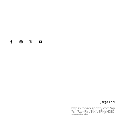
Inicio
Nayarit
Naciona
Contáctanos
Letras del Di
meridianoredacción@gmail.com
Letras del director
Jorge En
Letras del director
Tels. 3112143809 | 3112103211
https://open.spotify.com/
?si=7zv4RlrdTtKfvEPKJrHDlQ 
sentido de...