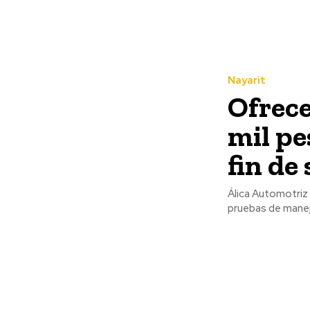
Nayarit
Ofrece
mil pe
fin de
Álica Automotriz 
pruebas de manej