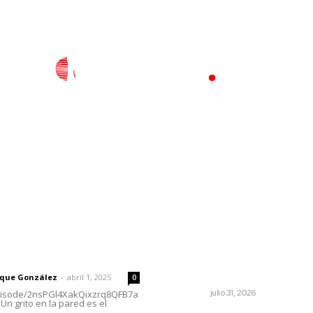
l
Policiaca
Opinión
Deportes
Edición Impresa
S
rector
Lo más popular
Invierten 340 millones de
 | Un grito en la pared
pesos en conservación de
carreteras federales
rique González
-
abril 1, 2025
0
NAYARIT
julio 31, 2026
episode/2nsPGl4XakQixzrq8QFB7a
Un grito en la pared es el