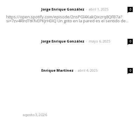
Letras del director | Un grito en la pared
Jorge Enrique González
-
abril 1, 2025
Letras del director
0
https://open.spotify.com/episode/2nsPGl4XakQixzrq8QFB7a?
si=7zv4RlrdTtKfvEPKJrHDlQ Un grito en la pared es el sentido de...
Las vacas de Huajimic
Jorge Enrique González
-
mayo 6, 2025
Letras del director
0
El peatón y la ciudad
Enrique Martínez
-
abril 4, 2025
Letras del director
0
Lo más popular
Exigen adaptar fechas de veda ante riesgos climáticos
y comerciales
NAYARIT
agosto 3, 2026
Culpa Jalisco a Nayarit por falla del transporte
integrado