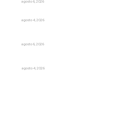
NAYARIT
agosto 6, 2026
Invitan a descubrir riqueza cultural en ruta Entre Canales
NAYARIT
agosto 4, 2026
Supervisan normas de calidad en establecimientos
turísticos de Tepic
NAYARIT
agosto 6, 2026
Buen gobierno, buen liderazgo y la amenaza de la
politiquería
OPINIÓN
agosto 4, 2026
Archivo mensual
agosto 2026
julio 2026
junio 2026