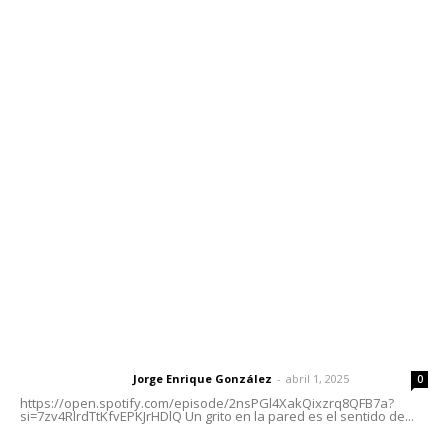
Contáctanos
meridianoredacción@gmail.com
Tels. 3112143809 | 3112103211
Oficinas Generales: Av. Independencia #355, Tepic,
Nayarit
Letras del Director
Letras del director | Un grito en la pared
Jorge Enrique González
-
abril 1, 2025
Letras del director
0
https://open.spotify.com/episode/2nsPGl4XakQixzrq8QFB7a?
si=7zv4RlrdTtKfvEPKJrHDlQ Un grito en la pared es el sentido de...