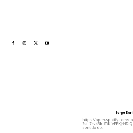
Inicio
Nayarit
Naciona
Contáctanos
Letras del Di
meridianoredacción@gmail.com
Letras del director
Jorge En
Letras del director
Tels. 3112143809 | 3112103211
https://open.spotify.com/
?si=7zv4RlrdTtKfvEPKJrHDlQ 
sentido de...
Oficinas Generales: Av.