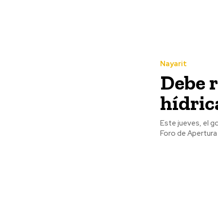
Nayarit
Debe r
hídric
Este jueves, el 
Foro de Apertura