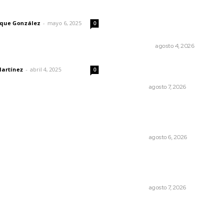
Leyendas del Futbol mexic
imic
integran serie de billetes
conmemorativos presenta
rique González
-
mayo 6, 2025
0
por Lotería Nacional
NACIONAL
agosto 4, 2026
dad
Culmina El Molino liquidació
Martínez
-
abril 4, 2025
0
productores de caña
NAYARIT
agosto 7, 2026
Promueven descuentos en
recargos y facilidades para
contratos de agua
NAYARIT
agosto 6, 2026
Recupera la CONDUSEF 17.
millones de pesos a favor 
usuarios financieros
NAYARIT
agosto 7, 2026
© 2024 Meridiano.mx - Todos los derechos reservados