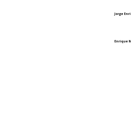
Independencia #355, Tepic,
Las vacas de Huaj
Nayarit
Jorge En
Letras del director
El peatón y la ciu
Enrique 
Letras del director