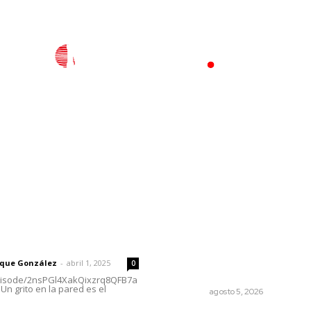
l
Policiaca
Opinión
Deportes
Edición Impresa
S
rector
Lo más popular
Regresa guerrero de estilo
 | Un grito en la pared
Ixtlán del Río que estuvo
exhibido en el Met de Nuev
rique González
-
abril 1, 2025
0
York
episode/2nsPGl4XakQixzrq8QFB7a
Un grito en la pared es el
NAYARIT
agosto 5, 2026