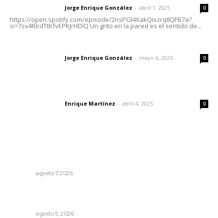
Jorge Enrique González
-
abril 1, 2025
Letras del director
0
https://open.spotify.com/episode/2nsPGl4XakQixzrq8QFB7a?
si=7zv4RlrdTtKfvEPKJrHDlQ Un grito en la pared es el sentido de...
Las vacas de Huajimic
Jorge Enrique González
-
mayo 6, 2025
Letras del director
0
El peatón y la ciudad
Enrique Martínez
-
abril 4, 2025
Letras del director
0
Lo más popular
Vinculan a sector artesanal con la actividad turística
estatal
NAYARIT
agosto 7, 2026
Garantizan acceso a seguridad social para productores
del campo
NAYARIT
agosto 5, 2026