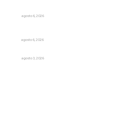
Agosto, la hora de definirse
OPINIÓN
agosto 6, 2026
Instalarán puntos de revisión contra pilotos
alcoholizados
NAYARIT
agosto 6, 2026
Galope
OPINIÓN
agosto 3, 2026
Archivo mensual
agosto 2026
julio 2026
junio 2026
mayo 2026