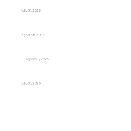
playas
NAYARIT
julio 31, 2026
Culpa Jalisco a Nayarit por falla del transporte
integrado
NAYARIT
agosto 6, 2026
Mecánico estrella vehículo que acababa de reparar en la
Tepic-Mazatlán
POLICIACA
agosto 6, 2026
Exigen jubilados del IMSS devolución de sus ahorros
retenidos por las AFORES
NAYARIT
julio 31, 2026
Archivo mensual
agosto 2026