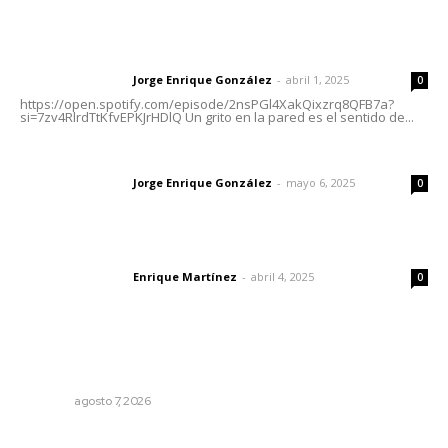
Letras del director | Un grito en la pared
Jorge Enrique González
-
abril 1, 2025
Letras del director
0
https://open.spotify.com/episode/2nsPGl4XakQixzrq8QFB7a?
si=7zv4RlrdTtKfvEPKJrHDlQ Un grito en la pared es el sentido de...
Las vacas de Huajimic
Jorge Enrique González
-
mayo 6, 2025
Letras del director
0
El peatón y la ciudad
Enrique Martínez
-
abril 4, 2025
Letras del director
0
Lo más popular
Las exportaciones y la inseguridad
OPINIÓN
agosto 7, 2026
Detectan permisos falsos para comercio ambulante en