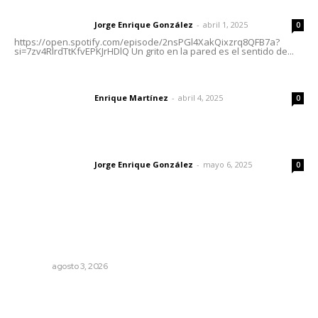
Letras del director | Un grito en la pared
Jorge Enrique González
-
abril 1, 2025
Letras del director
0
https://open.spotify.com/episode/2nsPGl4XakQixzrq8QFB7a?
si=7zv4RlrdTtKfvEPKJrHDlQ Un grito en la pared es el sentido de...
El peatón y la ciudad
Enrique Martínez
-
abril 4, 2025
Letras del director
0
Las vacas de Huajimic
Jorge Enrique González
-
mayo 6, 2025
Letras del director
0
Lo más popular
Transforman CETMAR 6 con inversión histórica en Bahía
de Banderas
NAYARIT
agosto 3, 2026
Invierten 340 millones de pesos en conservación de
carreteras federales