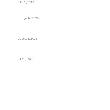
NAYARIT
julio 31, 2026
Eliminan delincuente en Bahía de Banderas
POLICIACA
agosto 3, 2026
Prevención del feminicidio: la urgencia de la denuncia
temprana
NAYARIT
agosto 3, 2026
Promueve Juventino el legado Wixárika en Ciudad de
las Artes
NAYARIT
julio 31, 2026
Archivo mensual
agosto 2026
julio 2026
junio 2026