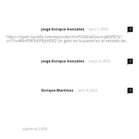
Letras del Director
Letras del director | Un grito en la pared
Jorge Enrique González
-
abril 1, 2025
Letras del director
0
https://open.spotify.com/episode/2nsPGl4XakQixzrq8QFB7a?
si=7zv4RlrdTtKfvEPKJrHDlQ Un grito en la pared es el sentido de...
Las vacas de Huajimic
Jorge Enrique González
-
mayo 6, 2025
Letras del director
0
El peatón y la ciudad
Enrique Martínez
-
abril 4, 2025
Letras del director
0
Lo más popular
Celebrarán feria de lenguas indígenas
NAYARIT
agosto 6, 2026