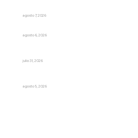
Fortalecen participación social en el Sistema de Radio y
Televisión
NAYARIT
agosto 7, 2026
Plantarán en Nayarit miles de árboles
NAYARIT
agosto 6, 2026
Registra Puente Federación avance físico superior al
noventa por ciento
NAYARIT
julio 31, 2026
Destinarán más de 152 millones de pesos en becas Rita
Cetina
NAYARIT
agosto 5, 2026
Archivo mensual
agosto 2026
julio 2026