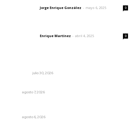
Jorge Enrique González
-
mayo 6, 2025
Letras del director
0
El peatón y la ciudad
Enrique Martínez
-
abril 4, 2025
Letras del director
0
Lo más popular
Los límites del soberano
OTRAS VOCES
julio 30, 2026
Culmina El Molino liquidación productores de caña
NAYARIT
agosto 7, 2026
Instalarán puntos de revisión contra pilotos
alcoholizados
NAYARIT
agosto 6, 2026
Promueven riqueza natural y rituales ancestrales en el
municipio de Ruiz