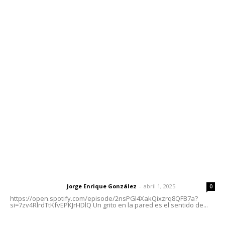
Contáctanos
meridianoredacción@gmail.com
Tels. 3112143809 | 3112103211
Oficinas Generales: Av. Independencia #355, Tepic,
Nayarit
Letras del Director
Letras del director | Un grito en la pared
Jorge Enrique González
-
abril 1, 2025
Letras del director
0
https://open.spotify.com/episode/2nsPGl4XakQixzrq8QFB7a?
si=7zv4RlrdTtKfvEPKJrHDlQ Un grito en la pared es el sentido de...
Las vacas de Huajimic