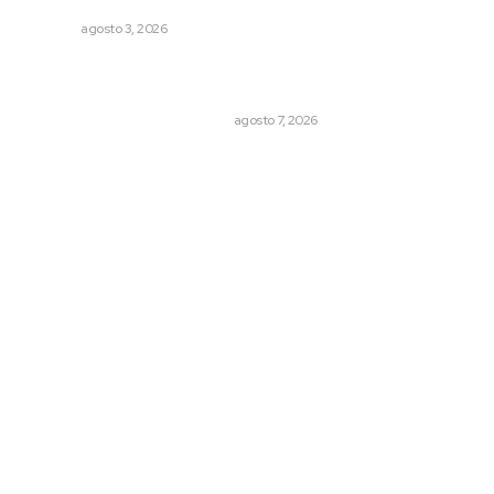
NAYARIT
agosto 3, 2026
La Princesa Mololoa y el tóxico que se convirtió en
volcán
LA HISTORIA TAMBIÉN ES NOTICIA
agosto 7, 2026
Archivo mensual
agosto 2026
julio 2026
junio 2026
mayo 2026
abril 2026
marzo 2026